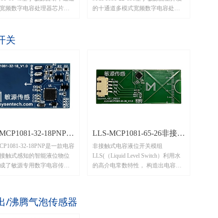
宽频数字电容处理器芯片
的十通道多模式宽频数字电容处理
1081S，集电容测量、采集、微
器芯片MCP1081S，集电容测量、采
算法、温度补偿、接口通信
集、微处理器算法、温度补偿、接
开关
于一体，对非金属容器内部
口通信等功能于一体，对非金属容
有高灵敏性；独特的电容感
器内部的液体有高灵敏性，可以有
设计及软件算法可有效克服
效克服容器壁较厚、液体介质有挂
较厚、液体存在挂壁、水
壁、内壁形成水垢等问题。
质有差异等技术难题，并且
应0~1mm不同空气间隙，特
于需要隔着容器外壳及空气
量液位的强穿透场景；背面
格屏蔽，实现更佳的抗干扰
MCP1081-32-18PNP非
LLS-MCP1081-65-26非接触
MCP1081-32-18PNP是一款电容
非接触式电容液位开关模组
触式电容液位开关传感
式电容液位开关模组
接触式感知的智能液位物位
LLS(（Liquid Level Switch）利用水
器
成了敏源专用数字电容传感
的高介电常数特性， 构造出电容电
CP1081，内嵌MCU检测处理
极穿透水箱测量的液位变化。模组
过算法增强有效地滤除了振
基于敏源自主开发的十通道多模式
触、温度变化等干扰，实现
宽频数字电容处理器芯片
出/沸腾气泡传感器
位/料位的准确区分，并可同
MCP1081，集电容测量激励、采
环境温度信息。
集、微处理器算法、温度补偿、接