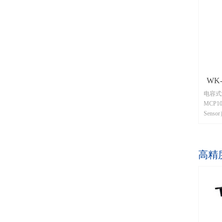
WK
电容式
MCP108
Sen
MCP
生的泡
时的电
高精
的状态
沫时，
出低电