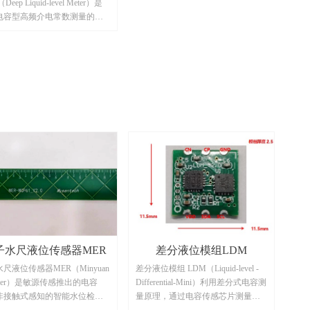
eep Liquid-level Meter）是
电容型高频介电常数测量的感
续液位的变化液位传感器，适
地下污水、井盖积水、河道等
液位、温度测量。
子水尺液位传感器MER
差分液位模组LDM
尺液位传感器MER（Minyuan
差分液位模组 LDM（Liquid-level -
Ruler）是敏源传感推出的电容
Differential-Mini）利用差分式电容测
非接触式感知的智能水位检测
量原理，通过电容传感芯片测量介