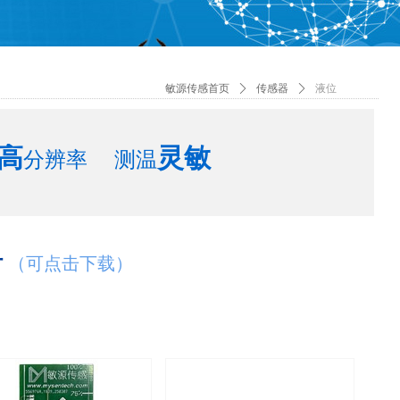
敏源传感首页
ꄲ
传感器
ꄲ
液位
高
灵敏
分辨率 测温
计
（可点击下载）