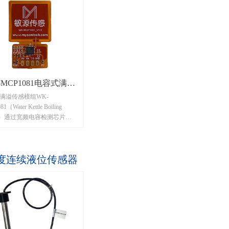
口通信等功能于一体，对非金属容
器内部的液体有高灵敏性， 特别适
用于需要隔着机箱外壳、水箱外壳
及空气间隙测量液位的强穿透场
景。
-MCP1081电容式满溢
满溢传感模组WK-
传感模组
1（Water Kettle Boiling
sor）通过宽频电容检测芯片
1081对非金属容器内部液体产
沫进行测量，通过有/无泡沫
容差异判断当前检测区域内
度连续液位传感器
。当检测到被测区域内有泡
OUT输出高电平，反之则输
平。