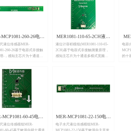
-MCP1081-260-26电子
MER1081-110-65-2CH液位
ME
尺液位传感器MER-
液位计容积模组(MER1081-110-65-
电容
水尺液位传感器
计容积模组
081-260-26基于电容式非接触
2CH)基于电容式非接触测量原理，
MCP
理-，感知主芯片为十通道多
感知主芯片为十通道多模式宽频数
的十
频数字电容处理器芯片
字电容处理器芯片MCP1081S，集电
器芯片
1081S，集电容测量、采集、微
容测量、采集、微处理器算法、温
集、
算法、温度感知与补偿、接
度感知与补偿、接口通信等功能于
偿、
等功能于一体，对非金属容
一体，对非金属容器内部的液体有
金属
的液体有高灵敏性；独特的
高灵敏性；独特的电容感知电极设
独特
知电极设计及软件算法可有
计及软件算法可有效克服容器壁较
法可
容器壁较厚、液体存在挂
厚、液体存在挂壁、水质有差异等
稠、
质有差异等技术难题，并且
技术难题，并且可自适应0~1mm空
术难
应0~1mm空气间隙，广泛用
气间隙。
的连续液位测量，特别是需
-MCP1081-60-45电子
MER-MCP1081-22-150电子
容器外壳及空气间隙测量水
尺液位传感模组MER-
电子水尺液位传感模组MER-
水尺液位传感模组
水尺液位传感模组
的强穿透场景。
081-60-45基于敏源自研十通道
MCP1081-22-150基于敏源自主开发