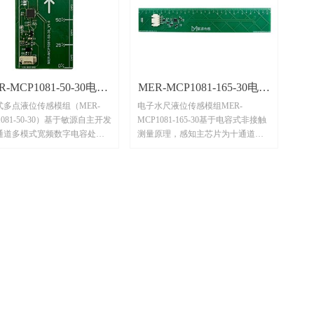
R-MCP1081-50-30电容
MER-MCP1081-165-30电子
式多点液位传感模组（MER-
电子水尺液位传感模组MER-
式多点液位传感模组
水尺液位传感模组
1081-50-30）基于敏源自主开发
MCP1081-165-30基于电容式非接触
通道多模式宽频数字电容处理
测量原理，感知主芯片为十通道多
MCP1081S，集电容测量、采
模式宽频数字电容处理器芯片
微处理器算法、温度感知与补
MCP1081S，集电容测量、采集、微
接口通信等功能于一体，对非
处理器算法、温度感知与补偿、接
容器内部的液体有高灵敏性；
口通信等功能于一体，对非金属容
的电容感知电极设计及软件算
器内部的液体有高灵敏性；独特的
有效克服容器壁较厚、液体粘
电容感知电极设计及软件算法可有
液体存在挂壁、品类差异等技
效克服容器壁较厚、液体存在挂
题。
壁、水质有差异等技术难题，并且
可自适应0~1mm空气间隙，广泛用
于水箱的连续液位测量，特别是需
要隔着容器外壳及空气间隙测量水
箱液位的强穿透场景。