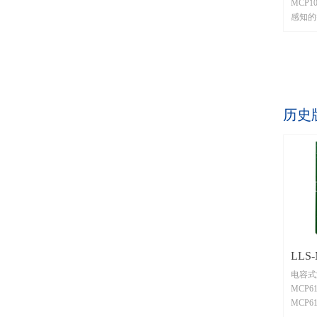
MCP
感知的
源推出
容处理
增强有
度变化
确区分
息。 ​​​​​​​
历史
传感器
比较高
食、沙
物位、
位等。
LLS
电容式
MCP61-
MCP