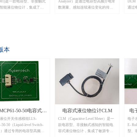
1081)是一款电容型、非接触式
Analyzer）是通过电容型高频介电常
DLM（D
智能液位物位计，集成了敏
数测量、感知连续液位变化的传感
通过
的十通道多模式宽频数字电
器，包含高精度MEMS重力加速度
知连
器芯片MCP1081，通过算法
和温度传感，可输出液位高度、倾
用于
效地滤除了振动、误触、温
角、温度等数据信息。
深水
等干扰，实现有无料位的准
，并可同时提供环境温度信
版本
特别适合对非接触穿透要求
的场景。典型应用场景如粮
土、肥料等固体颗粒料位、
或者非金属容器内液体的液
-MCP61-50-50电容式液
电容式液位物位计CLM
电
液位开关传感模组LLS-
CLM（Capacitive Level Meter）是一
电子水
位开关传感模组
50-50（Liquid-level Switch-
款电容型、非接触式感知的智能电
E- 
61）通过专用的电容型高频感
容式液位物位计，集成了敏源专用
型、