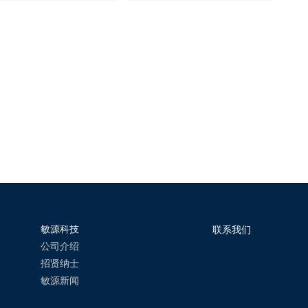
器，通过高频数字双端互电容
电常数的变化，模组数字信号输出
器芯片MCP61检测介电常数的
电容值，转换成液位高度等，可测
，不同电容值反映出液位不同
量连续液位或分段液位等介质传
，可测量连续液位或分段液
感，广泛应用于水位、油液液位、
由于利用差分式电容检测原
料位等检测。模组含微处理器件，
传感器更适合周围干扰较强的
内嵌电容与物理量转换计算、报警
。
检测算法、温度补偿、信息存储、
校准支持等，可以定制I2C、1-wire
等数字协议。
敏源科技
联系我们
公司介绍
招贤纳士
敏源新闻