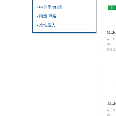
- 电导率/PH值
- 雨量/风速
- 柔性压力
MER
电子水
MCP1
测量原
模式宽
MCP
处理器
口通信
器内部
电容感
效克服
壁、水
可自适
于水箱
MER
要隔着
电子水
箱液位
MCP1