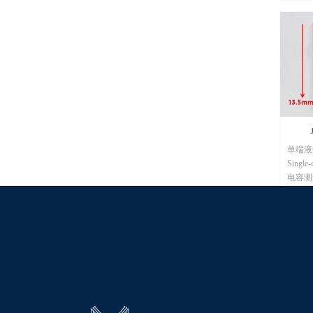
知芯片
器穿透
层，模
理器，
有空气
题。
单端液位模
Sing
电容测
测量介
号输出
等，可
含水率
用于水
率等检
理器件
算、温
持等，可