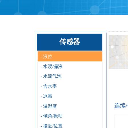
传感器
- 液位
- 水浸/漏液
- 水流气泡
- 含水率
- 冰霜
连续
- 温湿度
- 倾角/振动
- 接近/位置