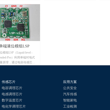
测量介电常数的变化。传感
数字电容传感芯片
传感
性强，可穿透机箱、水箱多
MCP62/MCP62G，或
处理
组内置温度补偿及嵌入式处
MC12T/MC12G，内嵌MCU检测处
变化
可以有效克服容器壁较厚、
理器，通过算法增强有效地滤除了
高度
间隔、液体介质有挂壁等问
振动、误触、温度变化等干扰，实
位。
现有无料位的准确区分，并可同时
理，
提供环境温度信息。
场景
单端液位模组LSP
组LSP（Liquid-level -
le-ended-Pro）利用单端对地式
量原理，通过电容传感芯片
电常数的变化，模组数字信
电容值，转换成液位高度
测量连续液位或分段液位、
传感芯片
应用方案
、接近等介质传感，广泛应
位、油液液位、料位，含水
电容调理芯片
公共安全
测及接近传感。模组含微处
电感调理芯片
汽车传感
，内嵌电容与物理量转换计
数字温度芯片
智能家电
度补偿、信息存储、校准支
电化学调理芯片
工业检测
以定制I2C、1-Wire等数字