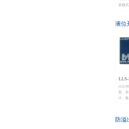
多模式
MCP
处理器
液位
等功能
的液体
知电极
容器壁
垢、水
可自适
别适用
间隙测
采用网
效果。
LLS-
LLS-
接
型、非
计，集
芯片M
器，通
动、误
防溢
有无液
时提供