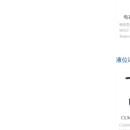
电
电容型
MOLT（M
Temp
MDC
检测电
水溶液
液位
数字温
入式微
值进行
输出液
CL
CLM108