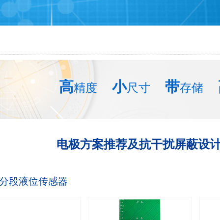
高
小
带
精度
尺寸
存储
电极方案推荐及抗干扰屏蔽设
/分段液位传感器