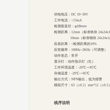
供电电压：DC
10
~
30V
工作电流：<1
5
mA
φ18mm
检测面直径：
检测距离：12mm（标准铁块
24
x
2
4x
10mm（标准铜块 24x24x
应差距离：<检测距离的10
%
应答频率：100Hz
~
2KHz（可调整）
动作形态：常开
显示灯：动作指示灯（红）
工作环境温度：
-20℃~+85℃
存储温度：
-20℃~+85℃
输出方式：N
PN
输出，低为报警
模组尺寸：
63
（±0.2）mm*
12
（
±0.
线序说明