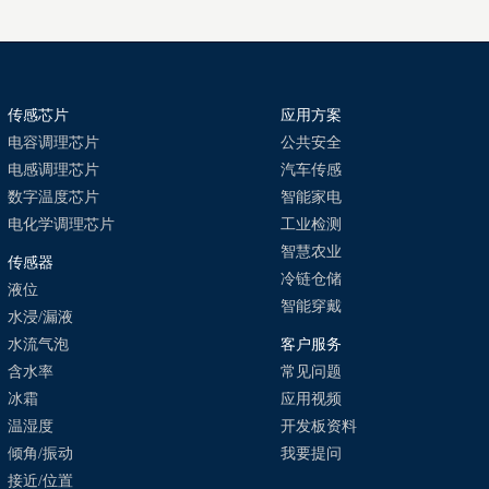
传感芯片
应用方案
电容调理芯片
公共安全
电感调理芯片
汽车传感
数字温度芯片
智能家电
电化学调理芯片
工业检测
智慧农业
传感器
冷链仓储
液位
智能穿戴
水浸/漏液
水流气泡
客户服务
含水率
常见问题
冰霜
应用视频
温湿度
开发板资料
倾角/振动
我要提问
接近/位置