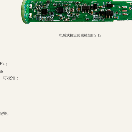
电感式接近传感模组IPS-15
KHz；
远；
、可校准；
报警。