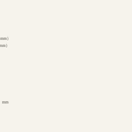
1
mm）
1mm）
2）mm