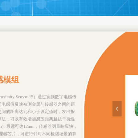
传感模组
roximity Sensor-15）通过宽频数字电感传
同电感值反映被测金属与传感器之间的距
넳
之间的距离达到和小于设定值时，发出报
算法，可以有效增加感应距离且抗干扰性
mm）最远可达12mm；传感器测量响应快，
处理器芯片，可进行针对不同检测场景的算