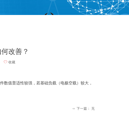
如何改善？
ꄀ
收藏
LC器件数值普适性较强，若基础负载（电极空载）较大，
下一篇：
无
ꁹ