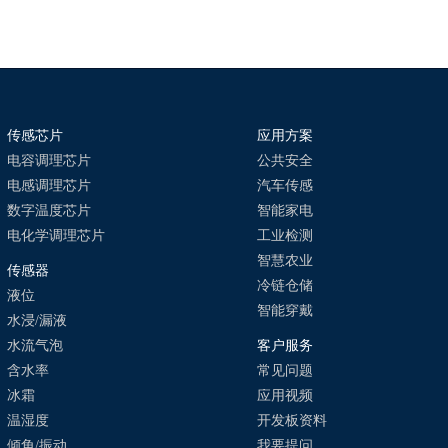
传感芯片
应用方案
电容调理芯片
公共安全
电感调理芯片
汽车传感
数字温度芯片
智能家电
电化学调理芯片
工业检测
智慧农业
传感器
冷链仓储
液位
智能穿戴
水浸/漏液
水流气泡
客户服务
含水率
常见问题
冰霜
应用视频
温湿度
开发板资料
倾角/振动
我要提问